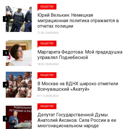
ОБЩЕСТВО
Юрий Велькин: Немецкая
2
миграционная политика отражается в
отчетах полиции
11:26 | 24-05-2024
ОБЩЕСТВО
Маргарита Федотова: Мой прадедушка
3
управлял Поднебесной
18:03 | 23-06-2024
ОБЩЕСТВО
В Москве на ВДНХ широко отметили
4
Всечувашский «Акатуй»
07:17 | 20-06-2024
ОБЩЕСТВО
Депутат Государственной Думы
5
Анатолий Аксаков: Сила России в ее
многонациональном народе