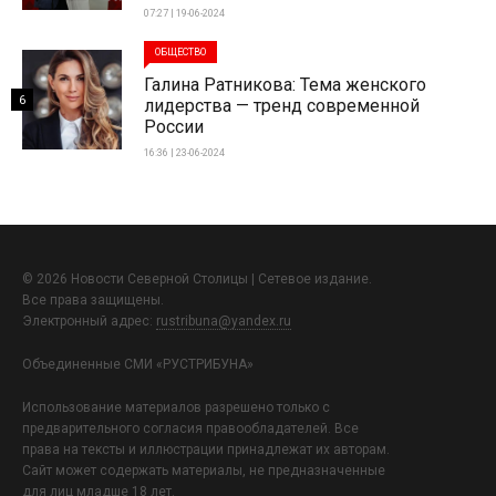
07:27 | 19-06-2024
ОБЩЕСТВО
Галина Ратникова: Тема женского
6
лидерства — тренд современной
России
16:36 | 23-06-2024
© 2026 Новости Северной Столицы | Сетевое издание.
Все права защищены.
Электронный адрес:
rustribuna@yandex.ru
Объединенные СМИ «РУСТРИБУНА»
Использование материалов разрешено только с
предварительного согласия правообладателей. Все
права на тексты и иллюстрации принадлежат их авторам.
Сайт может содержать материалы, не предназначенные
для лиц младше 18 лет.