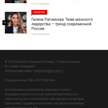
07:27 | 19-06-2024
ОБЩЕСТВО
Галина Ратникова: Тема женского
6
лидерства — тренд современной
России
16:36 | 23-06-2024
© 2026 Новости Северной Столицы | Сетевое издание.
Все права защищены.
Электронный адрес:
rustribuna@yandex.ru
Объединенные СМИ «РУСТРИБУНА»
Использование материалов разрешено только с
предварительного согласия правообладателей. Все
права на тексты и иллюстрации принадлежат их авторам.
Сайт может содержать материалы, не предназначенные
для лиц младше 18 лет.