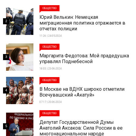
ОБЩЕСТВО
Юрий Велькин: Немецкая
2
миграционная политика отражается в
отчетах полиции
11:26 | 24-05-2024
ОБЩЕСТВО
Маргарита Федотова: Мой прадедушка
3
управлял Поднебесной
18:03 | 23-06-2024
ОБЩЕСТВО
В Москве на ВДНХ широко отметили
4
Всечувашский «Акатуй»
07:17 | 20-06-2024
ОБЩЕСТВО
Депутат Государственной Думы
5
Анатолий Аксаков: Сила России в ее
многонациональном народе