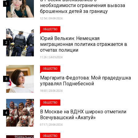
1
необходимости ограничения вывоза
брошенных детей за границу
12:54 | 09-08-2024
ОБЩЕСТВО
Юрий Велькин: Немецкая
2
миграционная политика отражается в
отчетах полиции
11:26 | 24-05-2024
ОБЩЕСТВО
Маргарита Федотова: Мой прадедушка
3
управлял Поднебесной
18:03 | 23-06-2024
ОБЩЕСТВО
В Москве на ВДНХ широко отметили
4
Всечувашский «Акатуй»
07:17 | 20-06-2024
ОБЩЕСТВО