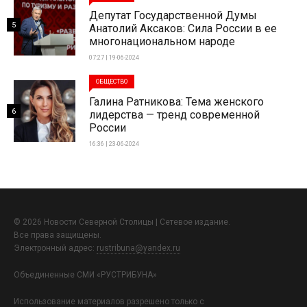
Депутат Государственной Думы
5
Анатолий Аксаков: Сила России в ее
многонациональном народе
07:27 | 19-06-2024
ОБЩЕСТВО
Галина Ратникова: Тема женского
6
лидерства — тренд современной
России
16:36 | 23-06-2024
© 2026 Новости Северной Столицы | Сетевое издание.
Все права защищены.
Электронный адрес:
rustribuna@yandex.ru
Объединенные СМИ «РУСТРИБУНА»
Использование материалов разрешено только с