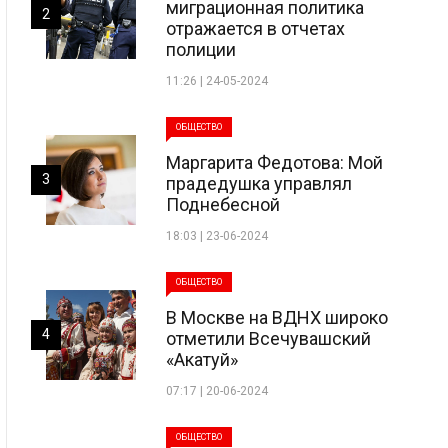
миграционная политика
2
отражается в отчетах
полиции
11:26 | 24-05-2024
ОБЩЕСТВО
Маргарита Федотова: Мой
3
прадедушка управлял
Поднебесной
18:03 | 23-06-2024
ОБЩЕСТВО
В Москве на ВДНХ широко
4
отметили Всечувашский
«Акатуй»
07:17 | 20-06-2024
ОБЩЕСТВО