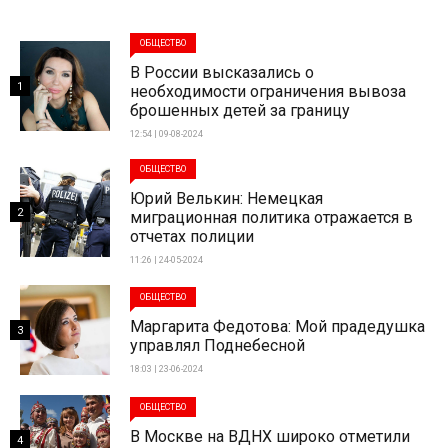
ОБЩЕСТВО
В России высказались о
1
необходимости ограничения вывоза
брошенных детей за границу
12:54 | 09-08-2024
ОБЩЕСТВО
Юрий Велькин: Немецкая
2
миграционная политика отражается в
отчетах полиции
11:26 | 24-05-2024
ОБЩЕСТВО
Маргарита Федотова: Мой прадедушка
3
управлял Поднебесной
18:03 | 23-06-2024
ОБЩЕСТВО
В Москве на ВДНХ широко отметили
4