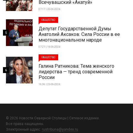
Всечувашский «Акатуй»
07:17 | 20-06-2024
ОБЩЕСТВО
Депутат Государственной Думы
5
Анатолий Аксаков: Сила России в ее
многонациональном народе
07:27 | 19-06-2024
ОБЩЕСТВО
Галина Ратникова: Тема женского
6
лидерства — тренд современной
России
16:36 | 23-06-2024
© 2026 Новости Северной Столицы | Сетевое издание.
Все права защищены.
Электронный адрес:
rustribuna@yandex.ru