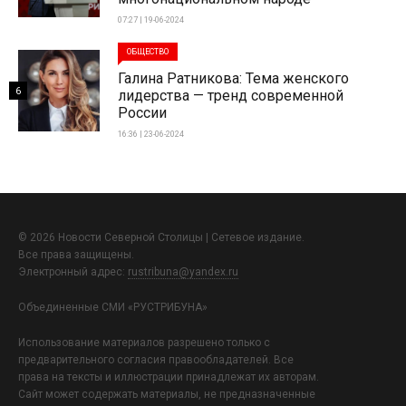
07:27 | 19-06-2024
ОБЩЕСТВО
Галина Ратникова: Тема женского
6
лидерства — тренд современной
России
16:36 | 23-06-2024
© 2026 Новости Северной Столицы | Сетевое издание.
Все права защищены.
Электронный адрес:
rustribuna@yandex.ru
Объединенные СМИ «РУСТРИБУНА»
Использование материалов разрешено только с
предварительного согласия правообладателей. Все
права на тексты и иллюстрации принадлежат их авторам.
Сайт может содержать материалы, не предназначенные