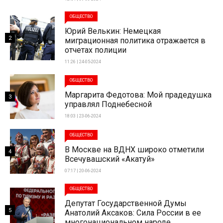
ОБЩЕСТВО
Юрий Велькин: Немецкая
2
миграционная политика отражается в
отчетах полиции
11:26 | 24-05-2024
ОБЩЕСТВО
Маргарита Федотова: Мой прадедушка
3
управлял Поднебесной
18:03 | 23-06-2024
ОБЩЕСТВО
В Москве на ВДНХ широко отметили
4
Всечувашский «Акатуй»
07:17 | 20-06-2024
ОБЩЕСТВО
Депутат Государственной Думы
5
Анатолий Аксаков: Сила России в ее
многонациональном народе