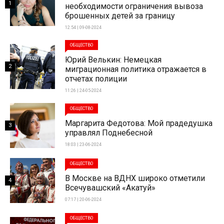
1
необходимости ограничения вывоза
брошенных детей за границу
12:54 | 09-08-2024
ОБЩЕСТВО
Юрий Велькин: Немецкая
2
миграционная политика отражается в
отчетах полиции
11:26 | 24-05-2024
ОБЩЕСТВО
Маргарита Федотова: Мой прадедушка
3
управлял Поднебесной
18:03 | 23-06-2024
ОБЩЕСТВО
В Москве на ВДНХ широко отметили
4
Всечувашский «Акатуй»
07:17 | 20-06-2024
ОБЩЕСТВО