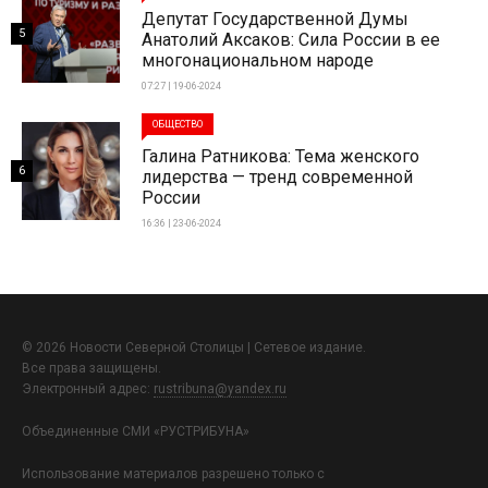
Депутат Государственной Думы
5
Анатолий Аксаков: Сила России в ее
многонациональном народе
07:27 | 19-06-2024
ОБЩЕСТВО
Галина Ратникова: Тема женского
6
лидерства — тренд современной
России
16:36 | 23-06-2024
© 2026 Новости Северной Столицы | Сетевое издание.
Все права защищены.
Электронный адрес:
rustribuna@yandex.ru
Объединенные СМИ «РУСТРИБУНА»
Использование материалов разрешено только с