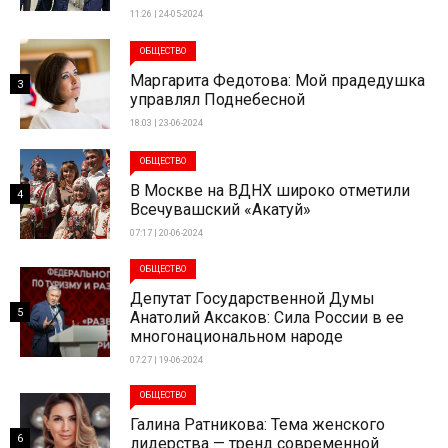
11:26 | 24-05-2024
ОБЩЕСТВО
Маргарита Федотова: Мой прадедушка
3
управлял Поднебесной
18:03 | 23-06-2024
ОБЩЕСТВО
В Москве на ВДНХ широко отметили
4
Всечувашский «Акатуй»
07:17 | 20-06-2024
ОБЩЕСТВО
Депутат Государственной Думы
5
Анатолий Аксаков: Сила России в ее
многонациональном народе
07:27 | 19-06-2024
ОБЩЕСТВО
Галина Ратникова: Тема женского
6
лидерства — тренд современной