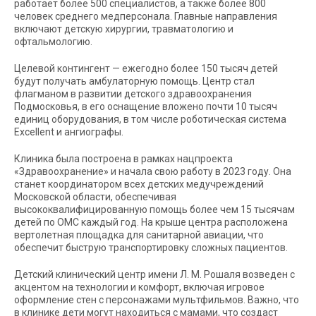
работает более 500 специалистов, а также более 800
человек среднего медперсонала. Главные направления
включают детскую хирургии, травматологию и
офтальмологию.
Целевой контингент — ежегодно более 150 тысяч детей
будут получать амбулаторную помощь. Центр стал
флагманом в развитии детского здравоохранения
Подмосковья, в его оснащение вложено почти 10 тысяч
единиц оборудования, в том числе роботическая система
Excellent и ангиографы.
Клиника была построена в рамках нацпроекта
«Здравоохранение» и начала свою работу в 2023 году. Она
станет координатором всех детских медучреждений
Московской области, обеспечивая
высококвалифицированную помощь более чем 15 тысячам
детей по ОМС каждый год. На крыше центра расположена
вертолетная площадка для санитарной авиации, что
обеспечит быструю транспортировку сложных пациентов.
Детский клинический центр имени Л. М. Рошаля возведен с
акцентом на технологии и комфорт, включая игровое
оформление стен с персонажами мультфильмов. Важно, что
в клинике дети могут находиться с мамами, что создаст