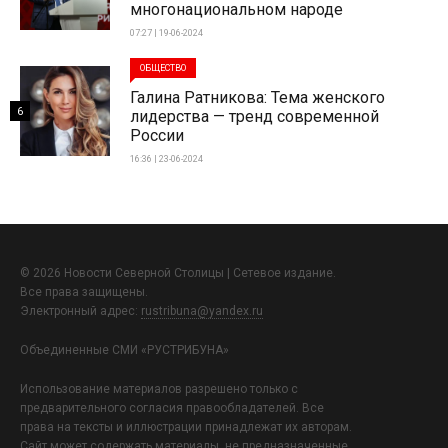
многонациональном народе
07:27 | 19-06-2024
ОБЩЕСТВО
Галина Ратникова: Тема женского
6
лидерства — тренд современной
России
16:36 | 23-06-2024
© 2026 Новости Северной Столицы | Сетевое издание.
Все права защищены.
Электронный адрес:
rustribuna@yandex.ru
Объединенные СМИ «РУСТРИБУНА»
Использование материалов разрешено только с
предварительного согласия правообладателей. Все
права на тексты и иллюстрации принадлежат их авторам.
Сайт может содержать материалы, не предназначенные