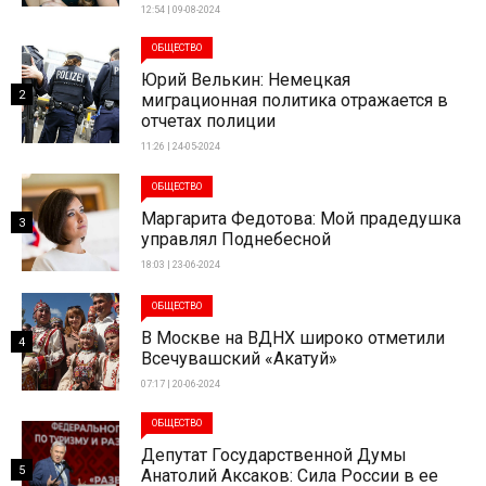
12:54 | 09-08-2024
ОБЩЕСТВО
Юрий Велькин: Немецкая
2
миграционная политика отражается в
отчетах полиции
11:26 | 24-05-2024
ОБЩЕСТВО
Маргарита Федотова: Мой прадедушка
3
управлял Поднебесной
18:03 | 23-06-2024
ОБЩЕСТВО
В Москве на ВДНХ широко отметили
4
Всечувашский «Акатуй»
07:17 | 20-06-2024
ОБЩЕСТВО
Депутат Государственной Думы
5
Анатолий Аксаков: Сила России в ее