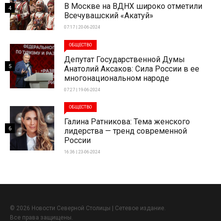
В Москве на ВДНХ широко отметили
4
Всечувашский «Акатуй»
07:17 | 20-06-2024
ОБЩЕСТВО
Депутат Государственной Думы
5
Анатолий Аксаков: Сила России в ее
многонациональном народе
07:27 | 19-06-2024
ОБЩЕСТВО
Галина Ратникова: Тема женского
6
лидерства — тренд современной
России
16:36 | 23-06-2024
© 2026 Новости Северной Столицы | Сетевое издание.
Все права защищены.