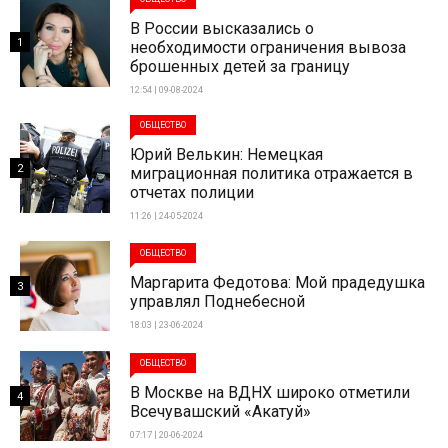
В России высказались о
1
необходимости ограничения вывоза
брошенных детей за границу
12:54 | 09-08-2024
ОБЩЕСТВО
Юрий Велькин: Немецкая
2
миграционная политика отражается в
отчетах полиции
11:26 | 24-05-2024
ОБЩЕСТВО
Маргарита Федотова: Мой прадедушка
3
управлял Поднебесной
18:03 | 23-06-2024
ОБЩЕСТВО
В Москве на ВДНХ широко отметили
4
Всечувашский «Акатуй»
07:17 | 20-06-2024