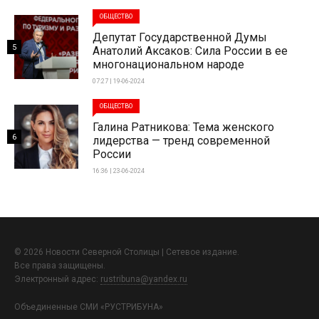
ОБЩЕСТВО
Депутат Государственной Думы
5
Анатолий Аксаков: Сила России в ее
многонациональном народе
07:27 | 19-06-2024
ОБЩЕСТВО
Галина Ратникова: Тема женского
6
лидерства — тренд современной
России
16:36 | 23-06-2024
© 2026 Новости Северной Столицы | Сетевое издание.
Все права защищены.
Электронный адрес:
rustribuna@yandex.ru
Объединенные СМИ «РУСТРИБУНА»