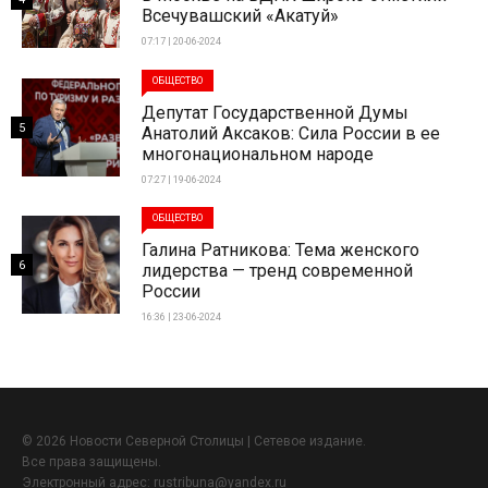
Всечувашский «Акатуй»
07:17 | 20-06-2024
ОБЩЕСТВО
Депутат Государственной Думы
5
Анатолий Аксаков: Сила России в ее
многонациональном народе
07:27 | 19-06-2024
ОБЩЕСТВО
Галина Ратникова: Тема женского
6
лидерства — тренд современной
России
16:36 | 23-06-2024
© 2026 Новости Северной Столицы | Сетевое издание.
Все права защищены.
Электронный адрес:
rustribuna@yandex.ru