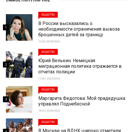
САМОЕ ПОПУЛЯРНОЕ
ОБЩЕСТВО
В России высказались о
1
необходимости ограничения вывоза
брошенных детей за границу
12:54 | 09-08-2024
ОБЩЕСТВО
Юрий Велькин: Немецкая
2
миграционная политика отражается в
отчетах полиции
11:26 | 24-05-2024
ОБЩЕСТВО
Маргарита Федотова: Мой прадедушка
3
управлял Поднебесной
18:03 | 23-06-2024
ОБЩЕСТВО
В Москве на ВДНХ широко отметили
4