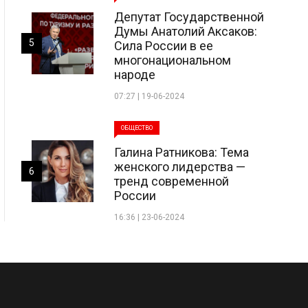
Депутат Государственной
Думы Анатолий Аксаков:
5
Сила России в ее
многонациональном
народе
07:27 | 19-06-2024
ОБЩЕСТВО
Галина Ратникова: Тема
женского лидерства —
6
тренд современной
России
16:36 | 23-06-2024