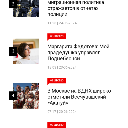
миграционная политика
2
отражается в отчетах
полиции
11:26 | 24-05-2024
ОБЩЕСТВО
Маргарита Федотова: Мой
3
прадедушка управлял
Поднебесной
18:03 | 23-06-2024
ОБЩЕСТВО
В Москве на ВДНХ широко
4
отметили Всечувашский
«Акатуй»
07:17 | 20-06-2024
ОБЩЕСТВО