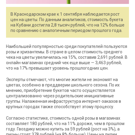
В Краснодарском крае к 1 сентября наблюдается рост
цен на цветы. По данным аналитиков, стоимость букета
на Кубани достигла 2,8 тысяч рублей, что на 12% больше
по сравнению с аналогичным периодом прошлого года.
Наибольшей популярностью среди покупателей пользуются
розы и хризантемы. В стране в целом стоимость среднего
чека на цветы увеличилась на 15%, составив 2,691 рублей. В
онлайн-магазинах средний чек еще выше — 3,463 рублей,
что на 17% превышает уровень прошлогодних цен.
Эксперты отмечают, что многие жители не экономят на
цветах, особенно в преддверии школьного сезона. По их
мнению, приобретение букетов часто осуществляется
централизованно через родительские инициативные
группы. Налаженная инфраструктура интернет-заказов в
крупных городах также способствует этому процессу.
Согласно статистике, стоимость одной розы в магазинах
составляет 180 рублей, что на 11% дороже, чем в прошлом
году. Гвоздику можно купить за 59 рублей (рост на 3%), а
пионы стоят 378 рублей (на 8% больше). Цены на лилии