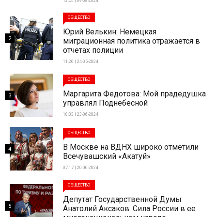
12:54 | 09-08-2024
ОБЩЕСТВО
Юрий Велькин: Немецкая
2
миграционная политика отражается в
отчетах полиции
11:26 | 24-05-2024
ОБЩЕСТВО
Маргарита Федотова: Мой прадедушка
3
управлял Поднебесной
18:03 | 23-06-2024
ОБЩЕСТВО
В Москве на ВДНХ широко отметили
4
Всечувашский «Акатуй»
07:17 | 20-06-2024
ОБЩЕСТВО
Депутат Государственной Думы
5
Анатолий Аксаков: Сила России в ее