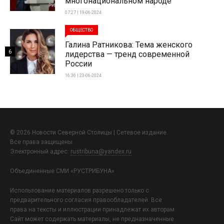
многонациональном народе
07:27 | 19-06-2024
ОБЩЕСТВО
Галина Ратникова: Тема женского
6
лидерства — тренд современной
России
16:36 | 23-06-2024
© 2026 Новости Северной Столицы | Сетевое издание.
Все права защищены.
Электронный адрес:
rustribuna@yandex.ru
Объединенные СМИ «РУСТРИБУНА»
Использование материалов разрешено только с
предварительного согласия правообладателей. Все
права на тексты и иллюстрации принадлежат их авторам.
Сайт может содержать материалы, не предназначенные