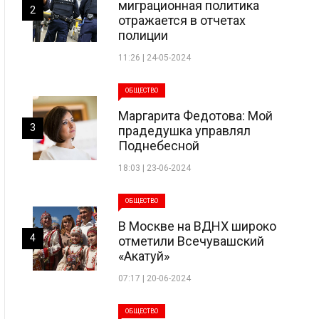
миграционная политика
2
отражается в отчетах
полиции
11:26 | 24-05-2024
ОБЩЕСТВО
Маргарита Федотова: Мой
3
прадедушка управлял
Поднебесной
18:03 | 23-06-2024
ОБЩЕСТВО
В Москве на ВДНХ широко
4
отметили Всечувашский
«Акатуй»
07:17 | 20-06-2024
ОБЩЕСТВО