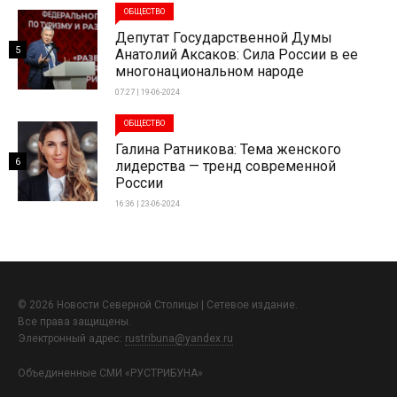
ОБЩЕСТВО
Депутат Государственной Думы
5
Анатолий Аксаков: Сила России в ее
многонациональном народе
07:27 | 19-06-2024
ОБЩЕСТВО
Галина Ратникова: Тема женского
6
лидерства — тренд современной
России
16:36 | 23-06-2024
© 2026 Новости Северной Столицы | Сетевое издание.
Все права защищены.
Электронный адрес:
rustribuna@yandex.ru
Объединенные СМИ «РУСТРИБУНА»