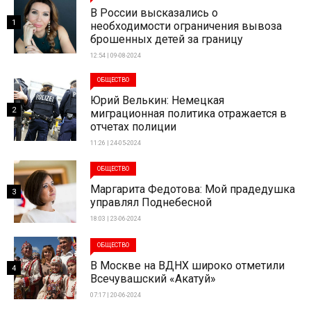
В России высказались о
1
необходимости ограничения вывоза
брошенных детей за границу
12:54 | 09-08-2024
ОБЩЕСТВО
Юрий Велькин: Немецкая
2
миграционная политика отражается в
отчетах полиции
11:26 | 24-05-2024
ОБЩЕСТВО
Маргарита Федотова: Мой прадедушка
3
управлял Поднебесной
18:03 | 23-06-2024
ОБЩЕСТВО
В Москве на ВДНХ широко отметили
4
Всечувашский «Акатуй»
07:17 | 20-06-2024