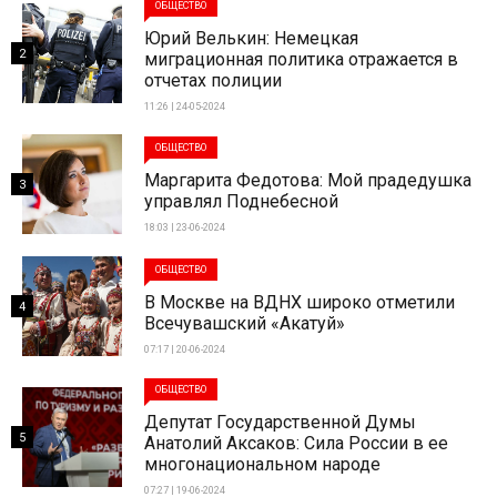
ОБЩЕСТВО
Юрий Велькин: Немецкая
2
миграционная политика отражается в
отчетах полиции
11:26 | 24-05-2024
ОБЩЕСТВО
Маргарита Федотова: Мой прадедушка
3
управлял Поднебесной
18:03 | 23-06-2024
ОБЩЕСТВО
В Москве на ВДНХ широко отметили
4
Всечувашский «Акатуй»
07:17 | 20-06-2024
ОБЩЕСТВО
Депутат Государственной Думы
5
Анатолий Аксаков: Сила России в ее
многонациональном народе
07:27 | 19-06-2024