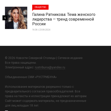
ОБЩЕСТВО
Галина Ратникова: Тема женского
6
лидерства — тренд современной
России
16:36 | 23-06-2024
© 2026 Новости Северной Столицы | Сетевое издание.
Все права защищены.
Электронный адрес:
rustribuna@yandex.ru
Объединенные СМИ «РУСТРИБУНА»
Использование материалов разрешено только с
предварительного согласия правообладателей. Все
права на тексты и иллюстрации принадлежат их авторам.
Сайт может содержать материалы, не предназначенные
для лиц младше 18 лет.