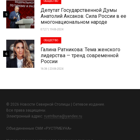
ОБЩЕСТВО
Депутат Государственной Думы
5
Анатолий Аксаков: Сила России в ее
многонациональном народе
07:27 | 19-06-2024
ОБЩЕСТВО
Галина Ратникова: Тема женского
6
лидерства — тренд современной
России
16:36 | 23-06-2024
© 2026 Новости Северной Столицы | Сетевое издание.
Все права защищены.
Электронный адрес:
rustribuna@yandex.ru
Объединенные СМИ «РУСТРИБУНА»