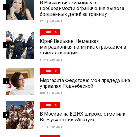
В России высказались о
1
необходимости ограничения вывоза
брошенных детей за границу
12:54 | 09-08-2024
ОБЩЕСТВО
Юрий Велькин: Немецкая
2
миграционная политика отражается в
отчетах полиции
11:26 | 24-05-2024
ОБЩЕСТВО
Маргарита Федотова: Мой прадедушка
3
управлял Поднебесной
18:03 | 23-06-2024
ОБЩЕСТВО
В Москве на ВДНХ широко отметили
4
Всечувашский «Акатуй»
07:17 | 20-06-2024