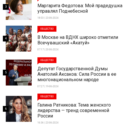
Маргарита Федотова: Мой прадедушка
3
управлял Поднебесной
18:03 | 23-06-2024
ОБЩЕСТВО
В Москве на ВДНХ широко отметили
4
Всечувашский «Акатуй»
07:17 | 20-06-2024
ОБЩЕСТВО
Депутат Государственной Думы
5
Анатолий Аксаков: Сила России в ее
многонациональном народе
07:27 | 19-06-2024
ОБЩЕСТВО
Галина Ратникова: Тема женского
6
лидерства — тренд современной
России
16:36 | 23-06-2024