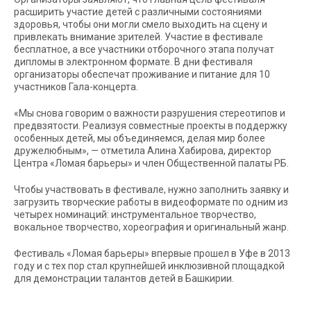
расширить участие детей с различными состояниями
здоровья, чтобы они могли смело выходить на сцену и
привлекать внимание зрителей. Участие в фестивале
бесплатное, а все участники отборочного этапа получат
дипломы в электронном формате. В дни фестиваля
организаторы обеспечат проживание и питание для 10
участников Гала-концерта.
«Мы снова говорим о важности разрушения стереотипов и
предвзятости. Реализуя совместные проекты в поддержку
особенных детей, мы объединяемся, делая мир более
дружелюбным», — отметила Алина Хабирова, директор
Центра «Ломая барьеры» и член Общественной палаты РБ.
Чтобы участвовать в фестивале, нужно заполнить заявку и
загрузить творческие работы в видеоформате по одним из
четырех номинаций: инструментальное творчество,
вокальное творчество, хореография и оригинальный жанр.
Фестиваль «Ломая барьеры» впервые прошел в Уфе в 2013
году и с тех пор стал крупнейшей инклюзивной площадкой
для демонстрации талантов детей в Башкирии.