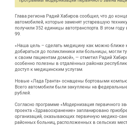
программы модернизации первичного звена наци
Глава региона Радий Хабиров сообщил, что до конца
автомобилей, которые заменят устаревшую технику
получили 352 единицы автотранспорта. В этом году
99.
«Наша цель – сделать медицину как можно ближе к
добираться до поликлиники или больницы, могли ту
к своим пациентам домой», — отметил Радий Хабир
особенно полезны в отдалённых районах республик
доступ к медицинским услугам.
Новые «Лада Гранта» оснащены бортовыми компьют
Всего автомобили были закуплены на федеральные 
рублей.
Согласно программе «Модернизация первичного зве
проекта «Здравоохранение» запланировано приобре
организаций, оказывающих первичную медико-сани
районных больниц, расположенных в сельских мест