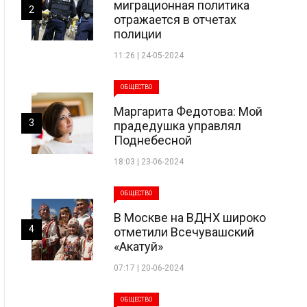
миграционная политика
2
отражается в отчетах
полиции
11:26 | 24-05-2024
ОБЩЕСТВО
Маргарита Федотова: Мой
3
прадедушка управлял
Поднебесной
18:03 | 23-06-2024
ОБЩЕСТВО
В Москве на ВДНХ широко
4
отметили Всечувашский
«Акатуй»
07:17 | 20-06-2024
ОБЩЕСТВО