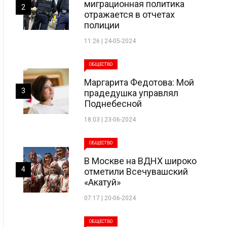
миграционная политика
2
отражается в отчетах
полиции
11:26 | 24-05-2024
ОБЩЕСТВО
Маргарита Федотова: Мой
3
прадедушка управлял
Поднебесной
18:03 | 23-06-2024
ОБЩЕСТВО
В Москве на ВДНХ широко
4
отметили Всечувашский
«Акатуй»
07:17 | 20-06-2024
ОБЩЕСТВО