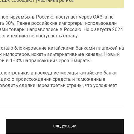
США, сообщают участники рынка.
портируемых в Россию, поступает через ОАЭ, а по
ать 30%. Ранее российские импортеры использовали
ами товары направлялись в Россию. Но с августа 2024
сли техника не поступает в страну.
 стало блокирование китайскими банками платежей на
х импортеров искать альтернативные каналы. Новый
й в 1–3% на трансакции через Эмираты.
электроники, в последние месяцы китайские банки
ацию о происхождении средств и таможенные
водить сделки через третьи страны, что усложняет
СЛЕДУЮЩИЙ