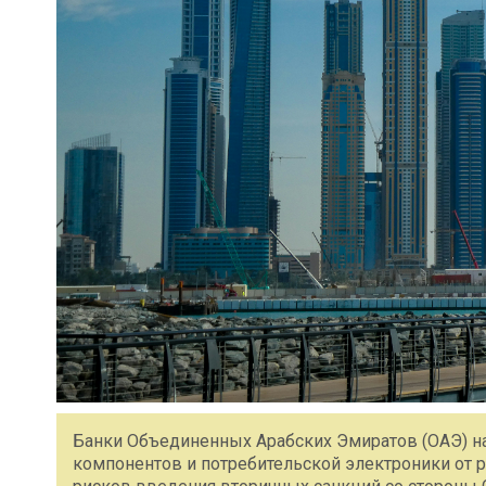
Банки Объединенных Арабских Эмиратов (ОАЭ) н
компонентов и потребительской электроники от р