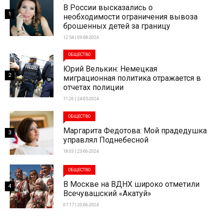
В России высказались о
1
необходимости ограничения вывоза
брошенных детей за границу
12:54 | 09-08-2024
ОБЩЕСТВО
Юрий Велькин: Немецкая
2
миграционная политика отражается в
отчетах полиции
11:26 | 24-05-2024
ОБЩЕСТВО
Маргарита Федотова: Мой прадедушка
3
управлял Поднебесной
18:03 | 23-06-2024
ОБЩЕСТВО
В Москве на ВДНХ широко отметили
4
Всечувашский «Акатуй»
07:17 | 20-06-2024