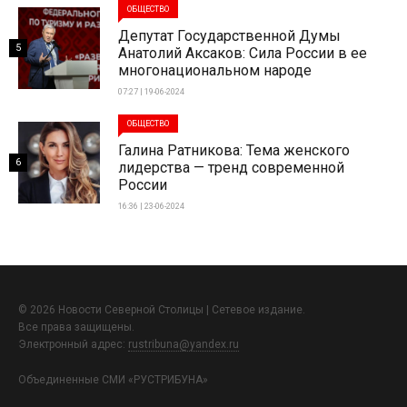
ОБЩЕСТВО
Депутат Государственной Думы
5
Анатолий Аксаков: Сила России в ее
многонациональном народе
07:27 | 19-06-2024
ОБЩЕСТВО
Галина Ратникова: Тема женского
6
лидерства — тренд современной
России
16:36 | 23-06-2024
© 2026 Новости Северной Столицы | Сетевое издание.
Все права защищены.
Электронный адрес:
rustribuna@yandex.ru
Объединенные СМИ «РУСТРИБУНА»