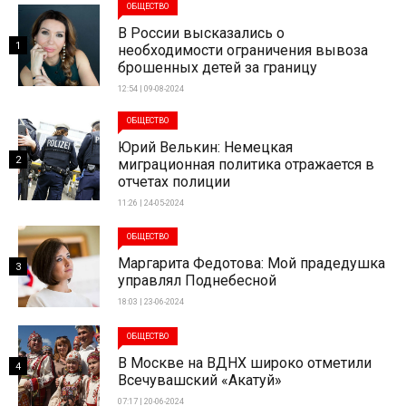
ОБЩЕСТВО
В России высказались о
1
необходимости ограничения вывоза
брошенных детей за границу
12:54 | 09-08-2024
ОБЩЕСТВО
Юрий Велькин: Немецкая
2
миграционная политика отражается в
отчетах полиции
11:26 | 24-05-2024
ОБЩЕСТВО
Маргарита Федотова: Мой прадедушка
3
управлял Поднебесной
18:03 | 23-06-2024
ОБЩЕСТВО
В Москве на ВДНХ широко отметили
4
Всечувашский «Акатуй»
07:17 | 20-06-2024