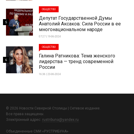
ОБЩЕСТВО
Депутат Государственной Думы
5
Анатолий Аксаков: Сила России в ее
многонациональном народе
07:27 | 19-06-2024
ОБЩЕСТВО
Галина Ратникова: Тема женского
6
лидерства — тренд современной
России
16:36 | 23-06-2024
© 2026 Новости Северной Столицы | Сетевое издание.
Все права защищены.
Электронный адрес:
rustribuna@yandex.ru
Объединенные СМИ «РУСТРИБУНА»