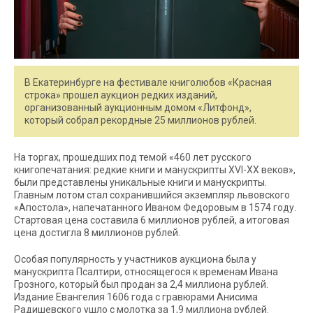
В Екатеринбурге на фестивале книголюбов «Красная
строка» прошел аукцион редких изданий,
организованный аукционным домом «Литфонд»,
который собрал рекордные 25 миллионов рублей.
На торгах, прошедших под темой «460 лет русского
книгопечатания: редкие книги и манускрипты XVI-XX веков»,
были представлены уникальные книги и манускрипты.
Главным лотом стал сохранившийся экземпляр львовского
«Апостола», напечатанного Иваном Федоровым в 1574 году.
Стартовая цена составила 6 миллионов рублей, а итоговая
цена достигла 8 миллионов рублей.
Особая популярность у участников аукциона была у
манускрипта Псалтири, относящегося к временам Ивана
Грозного, который был продан за 2,4 миллиона рублей.
Издание Евангелия 1606 года с гравюрами Анисима
Радишевского ушло с молотка за 1,9 миллиона рублей.