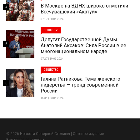
В Москве на ВДНХ широко отметили
4
Всечувашский «Акатуй»
07:17 | 20-06-2024
ОБЩЕСТВО
Депутат Государственной Думы
5
Анатолий Аксаков: Сила России в ее
многонациональном народе
07:27 | 19-06-2024
ОБЩЕСТВО
Галина Ратникова: Тема женского
6
лидерства — тренд современной
России
16:36 | 23-06-2024
© 2026 Новости Северной Столицы | Сетевое издание.
Все права защищены.