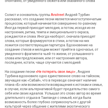
спонтанно, от увиденного сюжета или сказанного слова
Солист и основатель группы
Anstreet
Андрей Турбин
рассказал, что создание песни является многоступенчатым
процессом, который начинается совершенно по-разному.
Иногда первой приходит мелодия, а потом, исходя из ее
настроения, ритма, темпа и эмоционального окраса,
рождаются и слова. Иногда наоборот, сначала приходят
слова, которые формируются в стихи, а потом на них
ложится соответствующая партитура. Вдохновение на
создание стихов и мелодии может прийти в одночасье, от
увиденного фрагмента чьей-то жизни, от услышанного
слова или предложения, или от настроения автора,
последнее, кстати, чаще случается с мелодией.
На создание песни
«Не потерять свое лицо»
, Андрея
Турбина вдохновило одно единственное слово на тайском,
звучащее как «Сабай», что в переводе означает наличие
плана «Б» или возможности возвращения к истокам и семье,
в случае, если альтернативой будет предательство самого
себя или своих идеалов. Услышал это слово автор во время
длительного отдыха в Таиланде с семьей, когда была
возможность более глубоко соприкоснуться с другой
культурой через общение с жителями экзотического