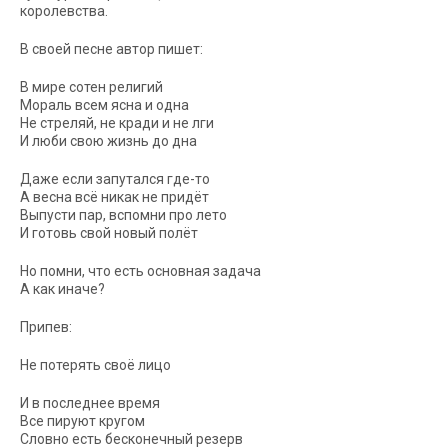
королевства.
В своей песне автор пишет:
В мире сотен религий
Мораль всем ясна и одна
Не стреляй, не кради и не лги
И люби свою жизнь до дна
Даже если запутался где-то
А весна всё никак не придёт
Выпусти пар, вспомни про лето
И готовь свой новый полёт
Но помни, что есть основная задача
А как иначе?
Припев:
Не потерять своё лицо
И в последнее время
Все пируют кругом
Словно есть бесконечный резерв