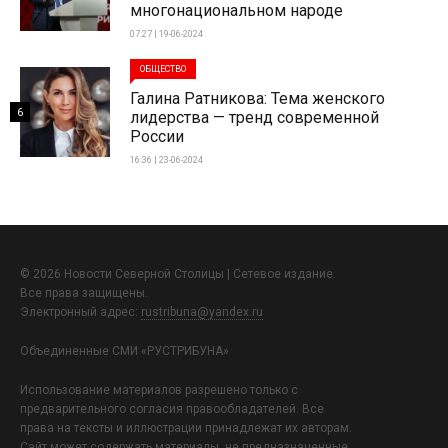
многонациональном народе
07:27 | 19-06-2024
ОБЩЕСТВО
Галина Ратникова: Тема женского
6
лидерства — тренд современной
России
16:36 | 23-06-2024
© 2026 Новости Северной Столицы | Сетевое издание.
Все права защищены.
Электронный адрес:
rustribuna@yandex.ru
Объединенные СМИ «РУСТРИБУНА»
Использование материалов разрешено только с
предварительного согласия правообладателей. Все
права на тексты и иллюстрации принадлежат их авторам.
Сайт может содержать материалы, не предназначенные