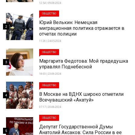
12:54 | 09-08-2024
ОБЩЕСТВО
Юрий Велькин: Немецкая
2
миграционная политика отражается в
отчетах полиции
11:26 | 24-05-2024
ОБЩЕСТВО
Маргарита Федотова: Мой прадедушка
3
управлял Поднебесной
18:03 | 23-06-2024
ОБЩЕСТВО
В Москве на ВДНХ широко отметили
4
Всечувашский «Акатуй»
07:17 | 20-06-2024
ОБЩЕСТВО
Депутат Государственной Думы
5
Анатолий Аксаков: Сила России в ее