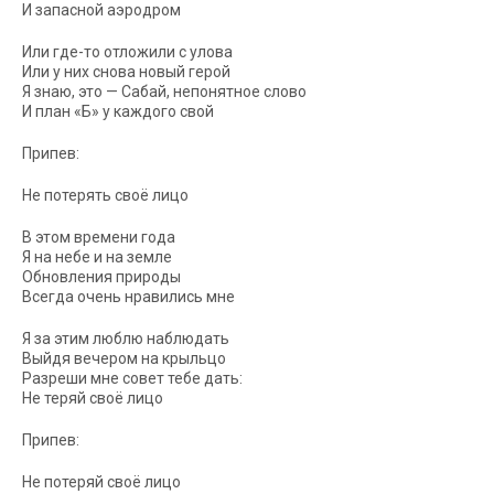
И запасной аэродром
Или где-то отложили с улова
Или у них снова новый герой
Я знаю, это — Сабай, непонятное слово
И план «Б» у каждого свой
Припев:
Не потерять своё лицо
В этом времени года
Я на небе и на земле
Обновления природы
Всегда очень нравились мне
Я за этим люблю наблюдать
Выйдя вечером на крыльцо
Разреши мне совет тебе дать:
Не теряй своё лицо
Припев:
Не потеряй своё лицо