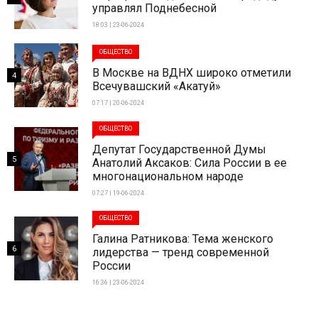
управлял Поднебесной
18:03 | 23-06-2024
ОБЩЕСТВО
В Москве на ВДНХ широко отметили
4
Всечувашский «Акатуй»
07:17 | 20-06-2024
ОБЩЕСТВО
Депутат Государственной Думы
5
Анатолий Аксаков: Сила России в ее
многонациональном народе
07:27 | 19-06-2024
ОБЩЕСТВО
Галина Ратникова: Тема женского
6
лидерства — тренд современной
России
16:36 | 23-06-2024