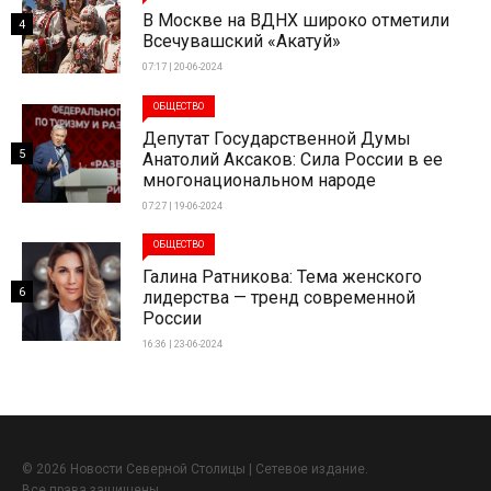
В Москве на ВДНХ широко отметили
4
Всечувашский «Акатуй»
07:17 | 20-06-2024
ОБЩЕСТВО
Депутат Государственной Думы
5
Анатолий Аксаков: Сила России в ее
многонациональном народе
07:27 | 19-06-2024
ОБЩЕСТВО
Галина Ратникова: Тема женского
6
лидерства — тренд современной
России
16:36 | 23-06-2024
© 2026 Новости Северной Столицы | Сетевое издание.
Все права защищены.