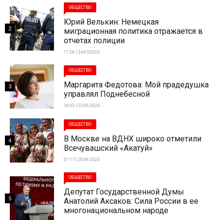
ОБЩЕСТВО
Юрий Велькин: Немецкая
2
миграционная политика отражается в
отчетах полиции
11:26 | 24-05-2024
ОБЩЕСТВО
Маргарита Федотова: Мой прадедушка
3
управлял Поднебесной
18:03 | 23-06-2024
ОБЩЕСТВО
В Москве на ВДНХ широко отметили
4
Всечувашский «Акатуй»
07:17 | 20-06-2024
ОБЩЕСТВО
Депутат Государственной Думы
5
Анатолий Аксаков: Сила России в ее
многонациональном народе