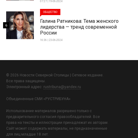
07:27 | 19-06-2024
ОБЩЕСТВО
Галина Ратникова: Тема женского
6
лидерства — тренд современной
России
16:36 | 23-06-2024
© 2026 Новости Северной Столицы | Сетевое издание.
Все права защищены.
Электронный адрес:
rustribuna@yandex.ru
Объединенные СМИ «РУСТРИБУНА»
Использование материалов разрешено только с
предварительного согласия правообладателей. Все
права на тексты и иллюстрации принадлежат их авторам.
Сайт может содержать материалы, не предназначенные
для лиц младше 18 лет.