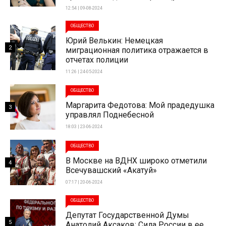
12:54 | 09-08-2024
ОБЩЕСТВО
Юрий Велькин: Немецкая
2
миграционная политика отражается в
отчетах полиции
11:26 | 24-05-2024
ОБЩЕСТВО
Маргарита Федотова: Мой прадедушка
3
управлял Поднебесной
18:03 | 23-06-2024
ОБЩЕСТВО
В Москве на ВДНХ широко отметили
4
Всечувашский «Акатуй»
07:17 | 20-06-2024
ОБЩЕСТВО
Депутат Государственной Думы
5
Анатолий Аксаков: Сила России в ее