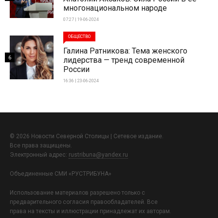
многонациональном народе
07:27 | 19-06-2024
ОБЩЕСТВО
Галина Ратникова: Тема женского
6
лидерства — тренд современной
России
16:36 | 23-06-2024
© 2026 Новости Северной Столицы | Сетевое издание.
Все права защищены.
Электронный адрес:
rustribuna@yandex.ru
Объединенные СМИ «РУСТРИБУНА»
Использование материалов разрешено только с
предварительного согласия правообладателей. Все
права на тексты и иллюстрации принадлежат их авторам.