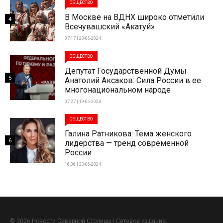
ОБЩЕСТВО
В Москве на ВДНХ широко отметили
4
Всечувашский «Акатуй»
07:17 | 20-06-2024
ОБЩЕСТВО
Депутат Государственной Думы
5
Анатолий Аксаков: Сила России в ее
многонациональном народе
07:27 | 19-06-2024
ОБЩЕСТВО
Галина Ратникова: Тема женского
6
лидерства — тренд современной
России
16:36 | 23-06-2024
© 2026 Новости Северной Столицы | Сетевое издание.