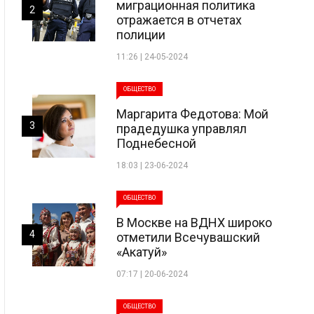
миграционная политика
2
отражается в отчетах
полиции
11:26 | 24-05-2024
ОБЩЕСТВО
Маргарита Федотова: Мой
3
прадедушка управлял
Поднебесной
18:03 | 23-06-2024
ОБЩЕСТВО
В Москве на ВДНХ широко
4
отметили Всечувашский
«Акатуй»
07:17 | 20-06-2024
ОБЩЕСТВО