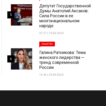
Депутат Государственной
Думы Анатолий Аксаков:
5
Сила России в ее
многонациональном
народе
07:27 | 19-06-2024
ОБЩЕСТВО
Галина Ратникова: Тема
женского лидерства —
6
тренд современной
России
16:36 | 23-06-2024