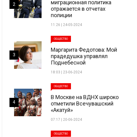
миграционная политика
2
отражается в отчетах
полиции
11:26 | 24-05-2024
ОБЩЕСТВО
Маргарита Федотова: Мой
3
прадедушка управлял
Поднебесной
18:03 | 23-06-2024
ОБЩЕСТВО
В Москве на ВДНХ широко
4
отметили Всечувашский
«Акатуй»
07:17 | 20-06-2024
ОБЩЕСТВО