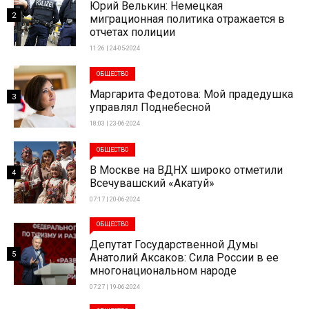
Юрий Велькин: Немецкая
2
миграционная политика отражается в
отчетах полиции
11:26 | 24-05-2024
ОБЩЕСТВО
Маргарита Федотова: Мой прадедушка
3
управлял Поднебесной
18:03 | 23-06-2024
ОБЩЕСТВО
В Москве на ВДНХ широко отметили
4
Всечувашский «Акатуй»
07:17 | 20-06-2024
ОБЩЕСТВО
Депутат Государственной Думы
5
Анатолий Аксаков: Сила России в ее
многонациональном народе
07:27 | 19-06-2024