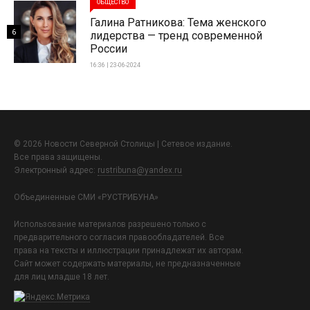
ОБЩЕСТВО
Галина Ратникова: Тема женского
6
лидерства — тренд современной
России
16:36 | 23-06-2024
© 2026 Новости Северной Столицы | Сетевое издание.
Все права защищены.
Электронный адрес:
rustribuna@yandex.ru
Объединенные СМИ «РУСТРИБУНА»
Использование материалов разрешено только с
предварительного согласия правообладателей. Все
права на тексты и иллюстрации принадлежат их авторам.
Сайт может содержать материалы, не предназначенные
для лиц младше 18 лет.