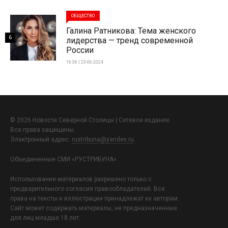
ОБЩЕСТВО
Галина Ратникова: Тема женского
6
лидерства — тренд современной
России
16:36 | 23-06-2024
© 2026 Новости Северной Столицы | Сетевое издание.
Все права защищены.
Электронный адрес:
rustribuna@yandex.ru
Объединенные СМИ «РУСТРИБУНА»
Использование материалов разрешено только с
предварительного согласия правообладателей. Все
права на тексты и иллюстрации принадлежат их авторам.
Сайт может содержать материалы, не предназначенные
для лиц младше 18 лет.