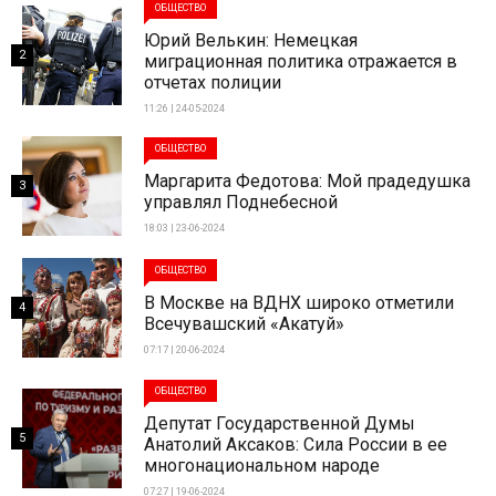
ОБЩЕСТВО
Юрий Велькин: Немецкая
2
миграционная политика отражается в
отчетах полиции
11:26 | 24-05-2024
ОБЩЕСТВО
Маргарита Федотова: Мой прадедушка
3
управлял Поднебесной
18:03 | 23-06-2024
ОБЩЕСТВО
В Москве на ВДНХ широко отметили
4
Всечувашский «Акатуй»
07:17 | 20-06-2024
ОБЩЕСТВО
Депутат Государственной Думы
5
Анатолий Аксаков: Сила России в ее
многонациональном народе
07:27 | 19-06-2024