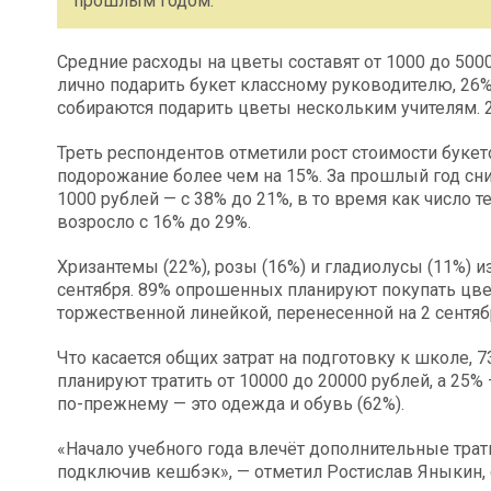
прошлым годом.
Средние расходы на цветы составят от 1000 до 500
лично подарить букет классному руководителю, 26% 
собираются подарить цветы нескольким учителям.
Треть респондентов отметили рост стоимости букето
подорожание более чем на 15%. За прошлый год сни
1000 рублей — с 38% до 21%, в то время как число те
возросло с 16% до 29%.
Хризантемы (22%), розы (16%) и гладиолусы (11%) 
сентября. 89% опрошенных планируют покупать цвет
торжественной линейкой, перенесенной на 2 сентяб
Что касается общих затрат на подготовку к школе, 
планируют тратить от 10000 до 20000 рублей, а 25% 
по-прежнему — это одежда и обувь (62%).
«Начало учебного года влечёт дополнительные трат
подключив кешбэк», — отметил Ростислав Яныкин, 