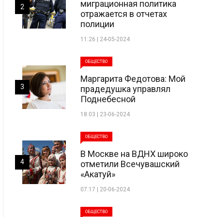
миграционная политика
2
отражается в отчетах
полиции
11:26 | 24-05-2024
ОБЩЕСТВО
Маргарита Федотова: Мой
3
прадедушка управлял
Поднебесной
18:03 | 23-06-2024
ОБЩЕСТВО
В Москве на ВДНХ широко
4
отметили Всечувашский
«Акатуй»
07:17 | 20-06-2024
ОБЩЕСТВО