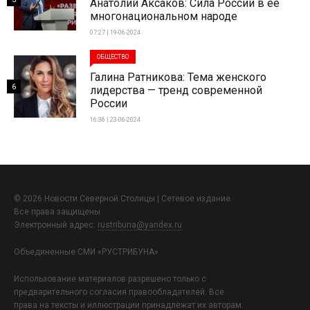
Анатолий Аксаков: Сила России в ее
многонациональном народе
07:27 | 19-06-2024
ОБЩЕСТВО
Галина Ратникова: Тема женского
6
лидерства — тренд современной
России
16:36 | 23-06-2024
© 2026 Новости Северной Столицы | Сетевое издание.
Все права защищены.
Электронный адрес:
rustribuna@yandex.ru
Объединенные СМИ «РУСТРИБУНА»
Использование материалов разрешено только с
предварительного согласия правообладателей. Все
права на тексты и иллюстрации принадлежат их авторам.