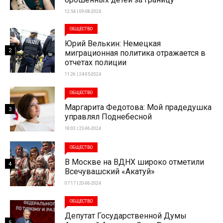
12:54 | 09-08-2024
ОБЩЕСТВО
Юрий Велькин: Немецкая
2
миграционная политика отражается в
отчетах полиции
11:26 | 24-05-2024
ОБЩЕСТВО
Маргарита Федотова: Мой прадедушка
3
управлял Поднебесной
18:03 | 23-06-2024
ОБЩЕСТВО
В Москве на ВДНХ широко отметили
4
Всечувашский «Акатуй»
07:17 | 20-06-2024
ОБЩЕСТВО
Депутат Государственной Думы
5