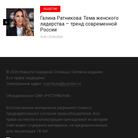
ОБЩЕСТВО
Галина Ратникова: Тема женского
6
лидерства — тренд современной
России
16:36 | 23-06-2024
© 2026 Новости Северной Столицы | Сетевое издание.
Все права защищены.
Электронный адрес:
rustribuna@yandex.ru
Объединенные СМИ «РУСТРИБУНА»
Использование материалов разрешено только с
предварительного согласия правообладателей. Все
права на тексты и иллюстрации принадлежат их авторам.
Сайт может содержать материалы, не предназначенные
для лиц младше 18 лет.