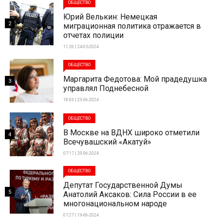
ОБЩЕСТВО
Юрий Велькин: Немецкая
2
миграционная политика отражается в
отчетах полиции
11:26 | 24-05-2024
ОБЩЕСТВО
Маргарита Федотова: Мой прадедушка
3
управлял Поднебесной
18:03 | 23-06-2024
ОБЩЕСТВО
В Москве на ВДНХ широко отметили
4
Всечувашский «Акатуй»
07:17 | 20-06-2024
ОБЩЕСТВО
Депутат Государственной Думы
5
Анатолий Аксаков: Сила России в ее
многонациональном народе
07:27 | 19-06-2024