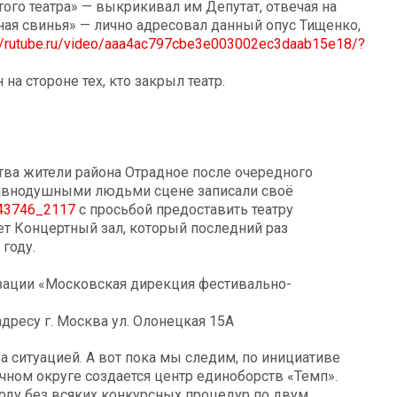
того театра» — выкрикивал им Депутат, отвечая на
тная свинья» — лично адресовал данный опус Тищенко,
://rutube.ru/video/aaa4ac797cbe3e003002ec3daab15e18/?
на стороне тех, кто закрыл театр.
тва жители района Отрадное после очередного
еравнодушными людьми сцене записали своё
043746_2117
с просьбой предоставить театру
ет Концертный зал, который последний раз
году.
изации «Московская дирекция фестивально-
дресу г. Москва ул. Олонецкая 15А
а ситуацией. А вот пока мы следим, по инициативе
ном округе создается центр единоборств «Темп».
оду без всяких конкурсных процедур по двум