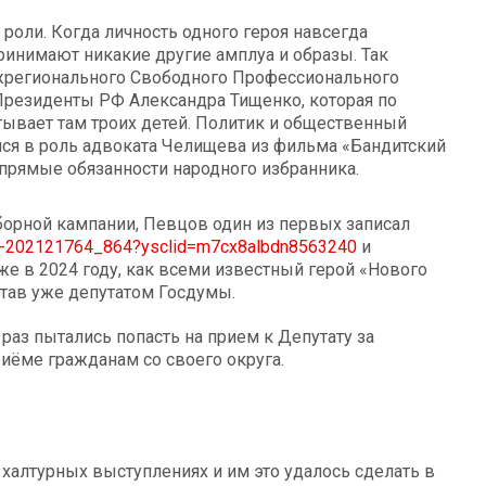
 роли. Когда личность одного героя навсегда
принимают никакие другие амплуа и образы. Так
жрегионального Свободного Профессионального
резиденты РФ Александра Тищенко, которая по
тывает там троих детей. Политик и общественный
лся в роль адвоката Челищева из фильма «Бандитский
 прямые обязанности народного избранника.
борной кампании, Певцов один из первых записал
all-202121764_864?ysclid=m7cx8albdn8563240
и
же в 2024 году, как всеми известный герой «Нового
 став уже депутатом Госдумы.
аз пытались попасть на прием к Депутату за
иёме гражданам со своего округа.
алтурных выступлениях и им это удалось сделать в