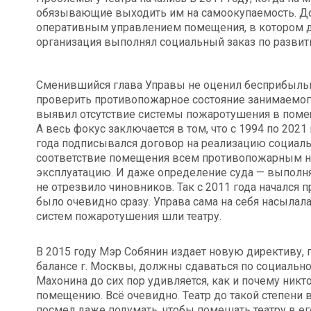
обязывающие выходить им на самоокупаемость. До
оперативным управлением помещения, в котором де
организация выполнял социальный заказ по развит
Сменившийся глава Управы не оценил бесприбыль
проверить противопожарное состояние занимаемог
выявил отсутствие системы пожаротушения в помещ
А весь фокус заключается в том, что с 1994 по 202
года подписывался договор на реализацию социаль
соответствие помещения всем противопожарным но
эксплуатацию. И даже определение суда — выполнять 
не отрезвило чиновников. Так с 2011 года начался 
было очевидно сразу. Управа сама на себя насылал
систем пожаротушения шли театру.
В 2015 году Мэр Собянин издает новую директиву,
балансе г. Москвы, должны сдаваться по социальн
Махонина до сих пор удивляется, как и почему никто
помещению. Всё очевидно. Театр до такой степени вр
посмел даже подумать, чтобы помешать театру в его