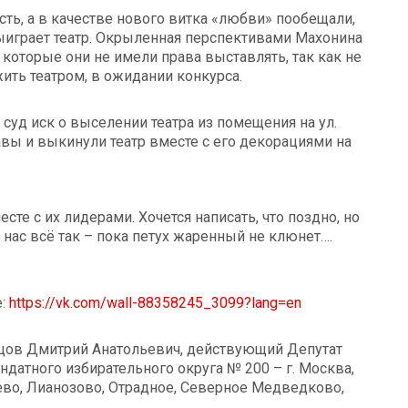
ть, а в качестве нового витка «любви» пообещали,
выиграет театр. Окрыленная перспективами Махонина
, которые они не имели права выставлять, так как не
ить театром, в ожидании конкурса.
 суд иск о выселении театра из помещения на ул.
авы и выкинули театр вместе с его декорациями на
сте с их лидерами. Хочется написать, что поздно, но
у нас всё так – пока петух жаренный не клюнет….
е:
https://vk.com/wall-88358245_3099?lang=en
цов Дмитрий Анатольевич, действующий Депутат
атного избирательного округа № 200 – г. Москва,
во, Лианозово, Отрадное, Северное Медведково,