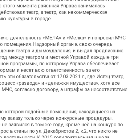
 этого момента районная Управа занималась
йствовал театр, а театр, как некоммерческая
ию культуры в городе.
ную деятельность «МЕЛА» и «Мелка» и попросил МЧС
о помещения. Надзорный орган в свою очередь
ении театра и дымоудаления, и выдал предписание.
1 год между театром и местной Управой каждые три
ной программы, по которому Управа обеспечивает
рмам и несет всю ответственность за его
эти обязательства от 17.03.2021 г., где Истец театр,
процесс «развода» и «дележки имущества», хотя все
а МЧС, согласно договору, а штрафы за несоответствие
 по которой подобные помещения, находящиеся на
ому заказу только через конкурсные процедуры.
 не заявился в том же году, кроме неё на конкурс по
ос в стены по ул. Декабристов 2, к.2, что никто не
 деятельности. К 2015 году театральная школа