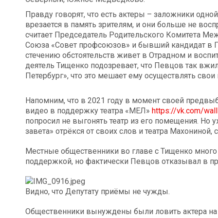
Правду говорят, что есть актеры – заложники одной
врезается в память зрителям, и они больше не вос
считает Председатель Родительского Комитета Ме
Союза «Совет профсоюзов» и бывший кандидат в П
стечению обстоятельств живет в Отрадном и воспи
деятель Тищенко подозревает, что Певцов так вжи
Петербург», что это мешает ему осуществлять свои
Напомним, что в 2021 году в момент своей предвы
видео в поддержку театра «МЕЛ»
https://vk.com/w
попросил не выгонять театр из его помещения. Но у
завета» отрёкся от своих слов и театра Махониной,
Местные общественники во главе с Тищенко много р
поддержкой, но фактически Певцов отказывал в пр
Видно, что Депутату приёмы не чужды.
Общественники вынуждены были ловить актера на х