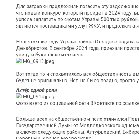
Для затравки предложили погасить эту задолженнос
что новый конкурс, который пройдет в 2024 году, 
успела заплатить по счетам Управы 500 тыс. рублей
являются поставщиками услуг ЖКУ, и продолжила ж
Но в этом же году Управа района Отрадное подала в
Декабристов. В сентябре 2024 года, приехали прист
улицу в буквальном смысле.
Вот тогда-то и спохватилась вся общественность вме
будет не оригинально. Нет, не было поздно, просто 
Актёр одной роли
Фото взято из социальной сети ВКонтакте по ссылк
Больше всех на общественном поле отличился Пев
Государственной Думы от Медведковского одноманд
включая следующие районы: Алтуфьевский, Бибире
Северный, Южное Медведково.