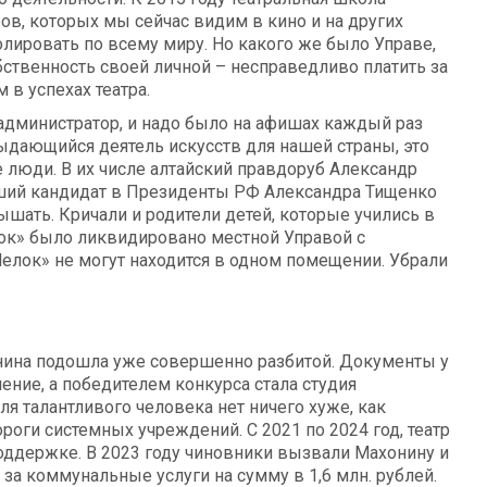
ов, которых мы сейчас видим в кино и на других
олировать по всему миру. Но какого же было Управе,
бственность своей личной – несправедливо платить за
 в успехах театра.
дминистратор, и надо было на афишах каждый раз
выдающийся деятель искусств для нашей страны, это
 люди. В их числе алтайский правдоруб Александр
ший кандидат в Президенты РФ Александра Тищенко
лышать. Кричали и родители детей, которые учились в
ок» было ликвидировано местной Управой с
лок» не могут находится в одном помещении. Убрали
онина подошла уже совершенно разбитой. Документы у
ение, а победителем конкурса стала студия
я талантливого человека нет ничего хуже, как
оги системных учреждений. С 2021 по 2024 год, театр
оддержке. В 2023 году чиновники вызвали Махонину и
за коммунальные услуги на сумму в 1,6 млн. рублей.