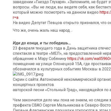
заведении «Гнездо Глухаря». «Запомните, не будет э
вопросы. «Вы не люди, вы ведете себя, как бестак
который можно посмотреть на данном видео
https
r=a
На видео Депутат Певцов открыто признался, что он 
Что же, очень жаль наш народ…
Иди до конца, и ты победишь…
23 февраля текущего года в День защитника отечес
спектакля в театре «МЕЛ», на предоставленной н
обращение к Мэру Собянину
https://vk.com/wall596
помещение на улице Олонецкой 15А, где простаива
обозначился в культурных событиях Москвы в 2022 
Скрин с сайта: Автономной некоммерческой орган
концертных проектов
авторской песни «Стольный Град», находящейся по а
Чем закончится дело мы пока не знаем, но следим з
префекта СВАО Сергея Мельникова в Северо-Восточ
Первые флагманские площадки откроются в этом г