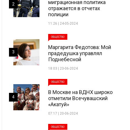
миграционная политика
2
отражается в отчетах
полиции
11:26 | 24-05-2024
ОБЩЕСТВО
Маргарита Федотова: Мой
3
прадедушка управлял
Поднебесной
18:03 | 23-06-2024
ОБЩЕСТВО
В Москве на ВДНХ широко
4
отметили Всечувашский
«Акатуй»
07:17 | 20-06-2024
ОБЩЕСТВО