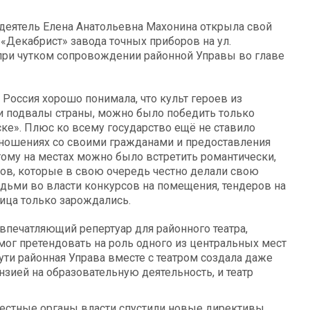
 деятель Елена Анатольевна Махонина открыла свой
Декабрист» завода точных приборов на ул.
, при чутком сопровождении районной Управы во главе
 Россия хорошо понимала, что культ героев из
и подвалы страны, можно было победить только
ке». Плюс ко всему государство ещё не ставило
тношениях со своими гражданами и предоставления
этому на местах можно было встретить романтически,
ков, которые в свою очередь честно делали свою
дьми во власти конкурсов на помещения, тендеров на
ица только зарождались.
 впечатляющий репертуар для районного театра,
мог претендовать на роль одного из центральных мест
пути районная Управа вместе с театром создала даже
зией на образовательную деятельность, и театр
 местные органы власти спустили новые директивы,