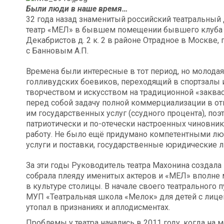
Были люди в наше время…
32 года назад знаменитый российский театральный
театр «МЕЛ» в бывшем помещении бывшего клуба «
Декабристов д. 2 к. 2 в районе Отрадное в Москве
с Банновым А.П.
Времена были интересные в тот период, но молодая
голливудских боевиков, переходящий в спортзалы 
творчеством и искусством на традиционной «заквас
перед собой задачу полной коммерциализации в о
им государственных услуг (ссудного процента), по
патриотически и по-отечески настроенных чиновни
работу. Не было ещё придумано компетентными лю
услуги и поставки, государственные юридические л
За эти годы Руководитель театра Махонина создала
собрала плеяду именитых актеров и «МЕЛ» вполне 
в культуре столицы. В начале своего театрального 
МУП «Театральная школа «Мелок» для детей с лицен
утопал в признаниях и аплодисментах.
Проблемы у театра начались в 2011 году, когда на