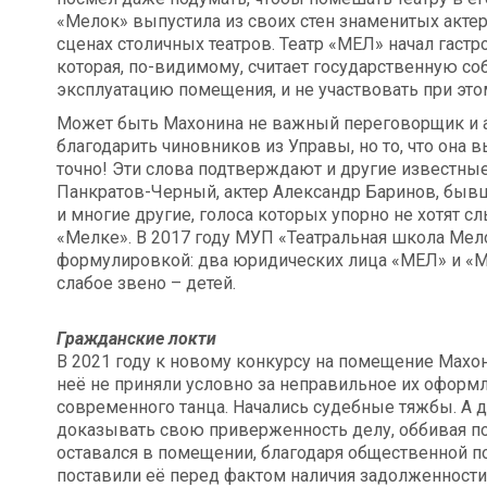
«Мелок» выпустила из своих стен знаменитых актер
сценах столичных театров. Театр «МЕЛ» начал гастр
которая, по-видимому, считает государственную со
эксплуатацию помещения, и не участвовать при этом
Может быть Махонина не важный переговорщик и а
благодарить чиновников из Управы, но то, что она 
точно! Эти слова подтверждают и другие известные
Панкратов-Черный, актер Александр Баринов, быв
и многие другие, голоса которых упорно не хотят с
«Мелке». В 2017 году МУП «Театральная школа Мел
формулировкой: два юридических лица «МЕЛ» и «Ме
слабое звено – детей.
Гражданские локти
В 2021 году к новому конкурсу на помещение Мах
неё не приняли условно за неправильное их оформл
современного танца. Начались судебные тяжбы. А дл
доказывать свою приверженность делу, оббивая пор
оставался в помещении, благодаря общественной п
поставили её перед фактом наличия задолженности 