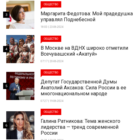
ОБЩЕСТВО
Маргарита Федотова: Мой прадедушка
3
управлял Поднебесной
18:03 | 23-06-2024
ОБЩЕСТВО
В Москве на ВДНХ широко отметили
4
Всечувашский «Акатуй»
07:17 | 20-06-2024
ОБЩЕСТВО
Депутат Государственной Думы
5
Анатолий Аксаков: Сила России в ее
многонациональном народе
07:27 | 19-06-2024
ОБЩЕСТВО
Галина Ратникова: Тема женского
6
лидерства — тренд современной
России