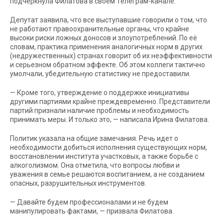
подчеркнула Филатова в своём Телеграм-канале.
Депутат заявила, что все выступавшие говорили о том, что
не работают правоохранительные органы, что крайне
высоки риски ложных доносов и злоупотреблений. По её
словам, практика применения аналогичных норм в других
(недружественных) странах говорит об их неэффективности
и серьезном обратном эффекте. Об этом коллеги тактично
умолчали, убедительную статистику не предоставили.
— Кроме того, утверждение о поддержке инициативы
другими партиями крайне преждевременно. Представители
партий признали наличие проблемы и необходимость
принимать меры. И только это, — написала Ирина Филатова.
Политик указала на общие замечания. Речь идет о
необходимости добиться исполнения существующих норм,
восстановлении института участковых, а также борьбе с
алкоголизмом. Она отметила, что вопросы любви и
уважения в семье решаются воспитанием, а не созданием
опасных, разрушительных инструментов.
— Давайте будем профессионалами и не будем
манипулировать фактами, — призвала Филатова.