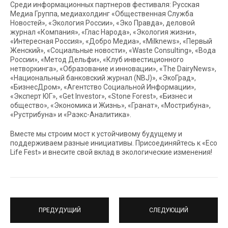
Среди информационных партнеров фестиваля: Русская
Медиа Группа, медиахолдинг «Общественная Служба
Новостей», «Экология России», «Эко Правда», деловой
журнал «Компания», «Глас Народа», «Экология жизни»,
«Интересная Россия», «Добро Медиа», «Milknews», «Первый
Женский», «Социальные новости», «Waste Consulting», «Вода
России», «Метод Дельфи», «Клуб инвестиционного
нетворкинга», «Образование и инновации», «The DairyNews»,
«Национальный банковский журнал (NBJ)», «ЭкоГрад»,
«БизнесДром», «Агентство Социальной Информации»,
«Эксперт ЮГ», «Get Investor», «Stone Forest», «Бизнес и
общество», «Экономика и Жизнь», «Гранат», «Мострибуна»,
«Рустрибуна» и «Раэкс-Аналитика».
Вместе мы строим мост к устойчивому будущему и
поддерживаем разные инициативы. Присоединяйтесь к «Eco
Life Fest» и внесите свой вклад в экологические изменения!
ПРЕДУДУЩИЙ
СЛЕДУЮЩИЙ