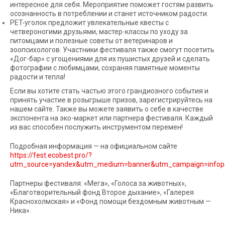
интересное для себя. Мероприятие поможет гостям развить
осознанность в потреблении и станет источником радости.
PET-уголок предложит увлекательные квесты с
четвероногими друзьями, мастер-классы по уходу за
питомцами и полезные советы от ветеринаров и
зоопсихологов. Участники фестиваля также смогут посетить
«Дог-бар» с угощениями для их пушистых друзей и сделать
фотографии с любимцами, сохраняя памятные моменты
радости и тепла!
Если вы хотите стать частью этого грандиозного события и
принять участие в розыгрыше призов, зарегистрируйтесь на
нашем сайте. Также вы можете заявить о себе в качестве
экспонента на эко-маркет или партнера фестиваля. Каждый
из вас способен послужить инструментом перемен!
Подробная информация — на официальном сайте
https://fest.ecobest.pro/?
utm_source=yandex&utm_medium=banner&utm_campaign=infopa
Партнеры фестиваля: «Мега», «Голоса за животных»,
«Благотворительный фонд Второе дыхание», «Галерея
Краснохолмская» и «Фонд помощи бездомным животным —
Ника».