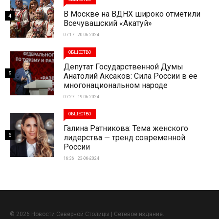
В Москве на ВДНХ широко отметили
4
Всечувашский «Акатуй»
07:17 | 20-06-2024
ОБЩЕСТВО
Депутат Государственной Думы
5
Анатолий Аксаков: Сила России в ее
многонациональном народе
07:27 | 19-06-2024
ОБЩЕСТВО
Галина Ратникова: Тема женского
6
лидерства — тренд современной
России
16:36 | 23-06-2024
© 2026 Новости Северной Столицы | Сетевое издание.