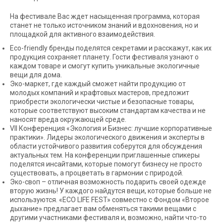
На фестивале Вас ждет насыщенная программа, которая
станет не только источником знаний и вдохновения, но и
площадкой для активного взаимодействия.
Eco-friendly бренды поделятся секретами и расскажут, как их
продукция сохраняет планету. Гости фестиваля узнают о
каждом товаре и смогут купить уникальные экологичные
вещи для дома.
Эко-маркет, где каждый сможет найти продукцию от
молодых компаний и крафтовых мастеров, предложит
приобрести экологически чистые и безопасные товары,
которые соответствуют высоким стандартам качества и не
наносят вреда окружающей среде.
VII Конференция «Экология и Бизнес: лучшие корпоративные
практики». Лидеры экологического движения и эксперты в
области устойчивого развития соберутся для обсуждения
актуальных тем. На конференции приглашенные спикеры
поделятся инсайтами, которые помогут бизнесу не просто
существовать, а процветать в гармонии с природой.
Эко-своп – отличная возможность подарить своей одежде
вторую жизнь! У каждого найдутся вещи, которые больше не
используются. «ECO LIFE FEST» совместно с Фондом «Второе
дыхание» предлагает вам обменяться такими вещами с
другими участниками фестиваля и, возможно, найти что-то