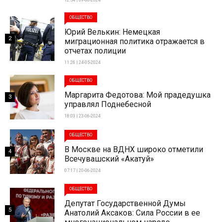
ОБЩЕСТВО
Юрий Велькин: Немецкая
2
миграционная политика отражается в
отчетах полиции
11:26 | 24-05-2024
ОБЩЕСТВО
Маргарита Федотова: Мой прадедушка
3
управлял Поднебесной
18:03 | 23-06-2024
ОБЩЕСТВО
В Москве на ВДНХ широко отметили
4
Всечувашский «Акатуй»
07:17 | 20-06-2024
ОБЩЕСТВО
Депутат Государственной Думы
5
Анатолий Аксаков: Сила России в ее