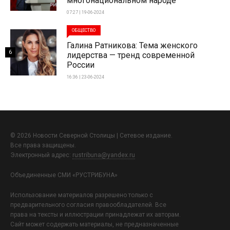
многонациональном народе
07:27 | 19-06-2024
ОБЩЕСТВО
Галина Ратникова: Тема женского
6
лидерства — тренд современной
России
16:36 | 23-06-2024
© 2026 Новости Северной Столицы | Сетевое издание.
Все права защищены.
Электронный адрес:
rustribuna@yandex.ru
Объединенные СМИ «РУСТРИБУНА»
Использование материалов разрешено только с
предварительного согласия правообладателей. Все
права на тексты и иллюстрации принадлежат их авторам.
Сайт может содержать материалы, не предназначенные