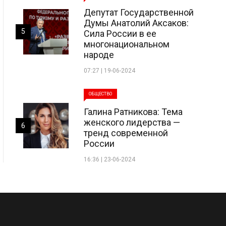
Депутат Государственной
Думы Анатолий Аксаков:
5
Сила России в ее
многонациональном
народе
07:27 | 19-06-2024
ОБЩЕСТВО
Галина Ратникова: Тема
женского лидерства —
6
тренд современной
России
16:36 | 23-06-2024