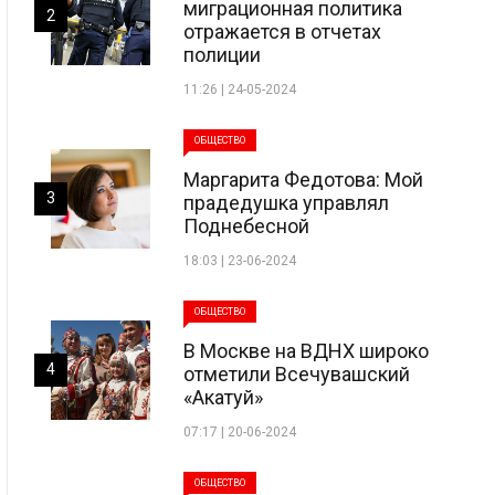
миграционная политика
2
отражается в отчетах
полиции
11:26 | 24-05-2024
ОБЩЕСТВО
Маргарита Федотова: Мой
3
прадедушка управлял
Поднебесной
18:03 | 23-06-2024
ОБЩЕСТВО
В Москве на ВДНХ широко
4
отметили Всечувашский
«Акатуй»
07:17 | 20-06-2024
ОБЩЕСТВО