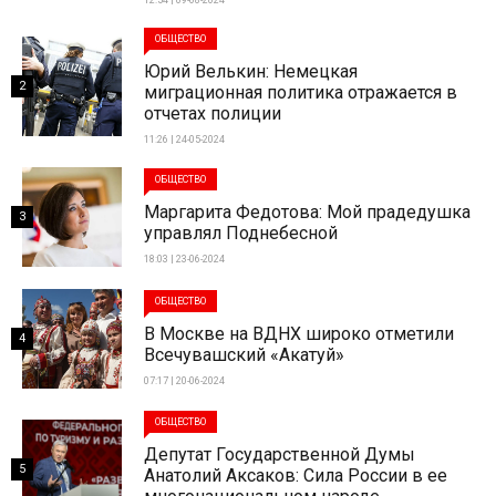
ОБЩЕСТВО
Юрий Велькин: Немецкая
2
миграционная политика отражается в
отчетах полиции
11:26 | 24-05-2024
ОБЩЕСТВО
Маргарита Федотова: Мой прадедушка
3
управлял Поднебесной
18:03 | 23-06-2024
ОБЩЕСТВО
В Москве на ВДНХ широко отметили
4
Всечувашский «Акатуй»
07:17 | 20-06-2024
ОБЩЕСТВО
Депутат Государственной Думы
5
Анатолий Аксаков: Сила России в ее