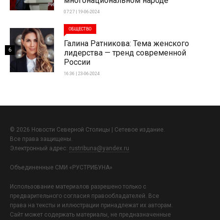
многонациональном народе
07:27 | 19-06-2024
ОБЩЕСТВО
Галина Ратникова: Тема женского
6
лидерства — тренд современной
России
16:36 | 23-06-2024
© 2026 Новости Северной Столицы | Сетевое издание.
Все права защищены.
Электронный адрес:
rustribuna@yandex.ru
Объединенные СМИ «РУСТРИБУНА»
Использование материалов разрешено только с
предварительного согласия правообладателей. Все
права на тексты и иллюстрации принадлежат их авторам.
Сайт может содержать материалы, не предназначенные