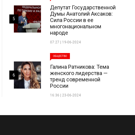
Депутат Государственной
Думы Анатолий Аксаков:
5
Сила России в ее
многонациональном
народе
07:27 | 19-06-2024
ОБЩЕСТВО
Галина Ратникова: Тема
женского лидерства —
6
тренд современной
России
16:36 | 23-06-2024