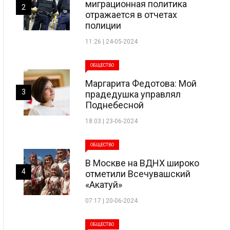
миграционная политика
2
отражается в отчетах
полиции
11:26 | 24-05-2024
ОБЩЕСТВО
Маргарита Федотова: Мой
3
прадедушка управлял
Поднебесной
18:03 | 23-06-2024
ОБЩЕСТВО
В Москве на ВДНХ широко
4
отметили Всечувашский
«Акатуй»
07:17 | 20-06-2024
ОБЩЕСТВО