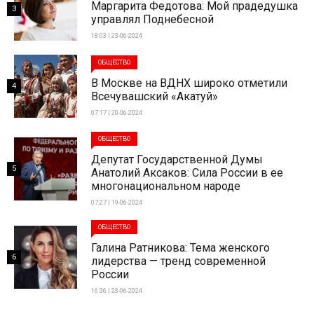
Маргарита Федотова: Мой прадедушка
3
управлял Поднебесной
18:03 | 23-06-2024
ОБЩЕСТВО
В Москве на ВДНХ широко отметили
4
Всечувашский «Акатуй»
07:17 | 20-06-2024
ОБЩЕСТВО
Депутат Государственной Думы
5
Анатолий Аксаков: Сила России в ее
многонациональном народе
07:27 | 19-06-2024
ОБЩЕСТВО
Галина Ратникова: Тема женского
6
лидерства — тренд современной
России
16:36 | 23-06-2024