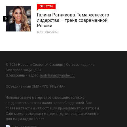
ОБЩЕСТВО
Галина Ратникова: Тема женского
6
лидерства — тренд современной
России
16:36 | 23-06-2024
© 2026 Новости Северной Столицы | Сетевое издание.
Все права защищены.
Электронный адрес:
rustribuna@yandex.ru
Объединенные СМИ «РУСТРИБУНА»
Использование материалов разрешено только с
предварительного согласия правообладателей. Все
права на тексты и иллюстрации принадлежат их авторам.
Сайт может содержать материалы, не предназначенные
для лиц младше 18 лет.