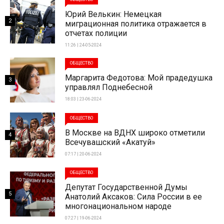
Юрий Велькин: Немецкая
2
миграционная политика отражается в
отчетах полиции
11:26 | 24-05-2024
ОБЩЕСТВО
Маргарита Федотова: Мой прадедушка
3
управлял Поднебесной
18:03 | 23-06-2024
ОБЩЕСТВО
В Москве на ВДНХ широко отметили
4
Всечувашский «Акатуй»
07:17 | 20-06-2024
ОБЩЕСТВО
Депутат Государственной Думы
5
Анатолий Аксаков: Сила России в ее
многонациональном народе
07:27 | 19-06-2024