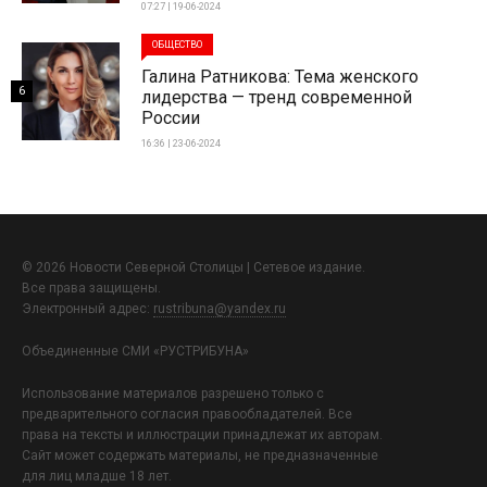
07:27 | 19-06-2024
ОБЩЕСТВО
Галина Ратникова: Тема женского
6
лидерства — тренд современной
России
16:36 | 23-06-2024
© 2026 Новости Северной Столицы | Сетевое издание.
Все права защищены.
Электронный адрес:
rustribuna@yandex.ru
Объединенные СМИ «РУСТРИБУНА»
Использование материалов разрешено только с
предварительного согласия правообладателей. Все
права на тексты и иллюстрации принадлежат их авторам.
Сайт может содержать материалы, не предназначенные
для лиц младше 18 лет.