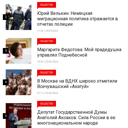
ОБЩЕСТВО
Юрий Велькин: Немецкая
2
миграционная политика отражается в
отчетах полиции
11:26 | 24-05-2024
ОБЩЕСТВО
Маргарита Федотова: Мой прадедушка
3
управлял Поднебесной
18:03 | 23-06-2024
ОБЩЕСТВО
В Москве на ВДНХ широко отметили
4
Всечувашский «Акатуй»
07:17 | 20-06-2024
ОБЩЕСТВО
Депутат Государственной Думы
5
Анатолий Аксаков: Сила России в ее
многонациональном народе