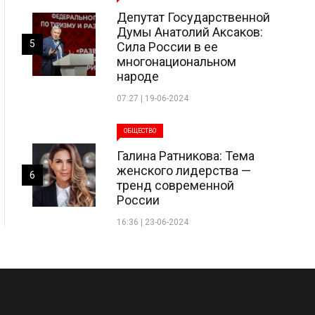
Депутат Государственной
Думы Анатолий Аксаков:
5
Сила России в ее
многонациональном
народе
07:27 | 19-06-2024
ОБЩЕСТВО
Галина Ратникова: Тема
женского лидерства —
6
тренд современной
России
16:36 | 23-06-2024