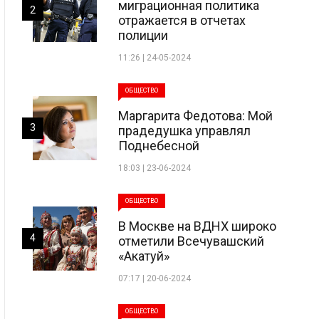
миграционная политика
2
отражается в отчетах
полиции
11:26 | 24-05-2024
ОБЩЕСТВО
Маргарита Федотова: Мой
3
прадедушка управлял
Поднебесной
18:03 | 23-06-2024
ОБЩЕСТВО
В Москве на ВДНХ широко
4
отметили Всечувашский
«Акатуй»
07:17 | 20-06-2024
ОБЩЕСТВО