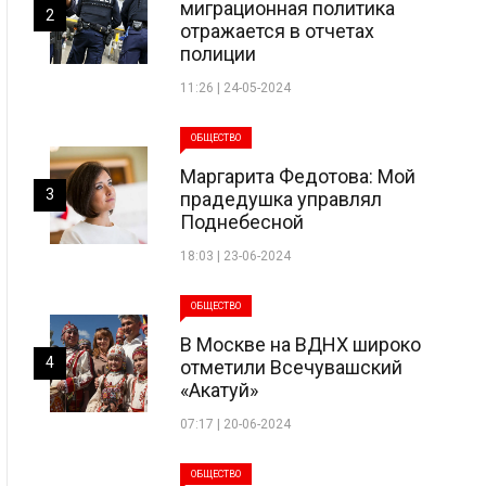
миграционная политика
2
отражается в отчетах
полиции
11:26 | 24-05-2024
ОБЩЕСТВО
Маргарита Федотова: Мой
3
прадедушка управлял
Поднебесной
18:03 | 23-06-2024
ОБЩЕСТВО
В Москве на ВДНХ широко
4
отметили Всечувашский
«Акатуй»
07:17 | 20-06-2024
ОБЩЕСТВО