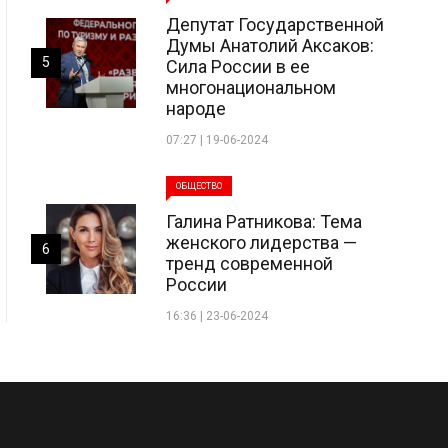
Депутат Государственной
Думы Анатолий Аксаков:
5
Сила России в ее
многонациональном
народе
07:27 | 19-06-2024
ОБЩЕСТВО
Галина Ратникова: Тема
женского лидерства —
6
тренд современной
России
16:36 | 23-06-2024