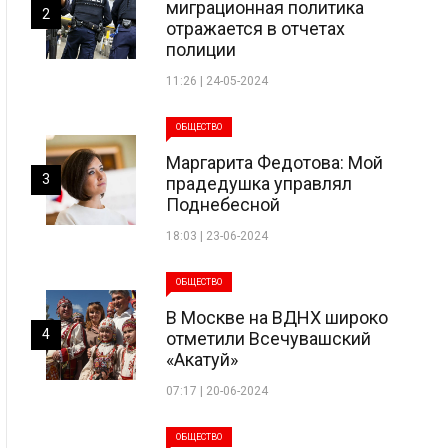
миграционная политика
2
отражается в отчетах
полиции
11:26 | 24-05-2024
ОБЩЕСТВО
Маргарита Федотова: Мой
3
прадедушка управлял
Поднебесной
18:03 | 23-06-2024
ОБЩЕСТВО
В Москве на ВДНХ широко
4
отметили Всечувашский
«Акатуй»
07:17 | 20-06-2024
ОБЩЕСТВО